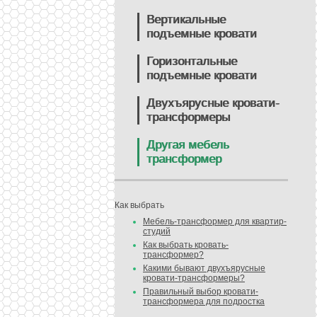
Вертикальные
подъемные кровати
Горизонтальные
подъемные кровати
Двухъярусные кровати-
трансформеры
Другая мебель
трансформер
Как выбрать
Мебель-трансформер для квартир-
студий
Как выбрать кровать-
трансформер?
Какими бывают двухъярусные
кровати-трансформеры?
Правильный выбор кровати-
трансформера для подростка