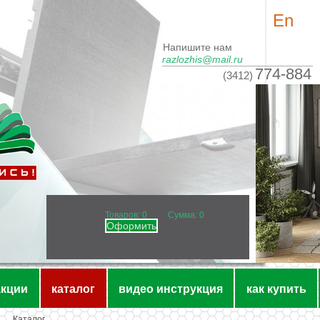
En
Напишите нам
razlozhis@mail.ru
774-884
(3412)
Товаров:
0
Сумма: 0
Оформить
акции
каталог
видео инструкция
как купить
Каталог