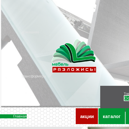
домашние
трансформеры
То
О
акции
каталог
Главная