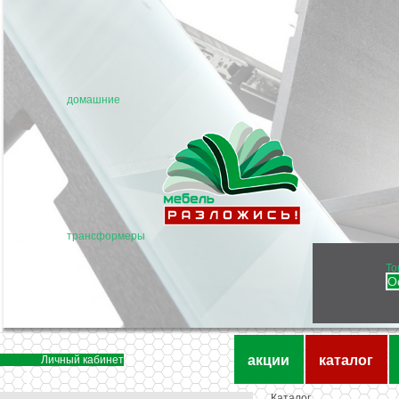
домашние
трансформеры
То
О
акции
каталог
Личный кабинет
Каталог